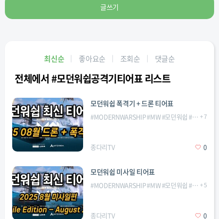
글쓰기
최신순
좋아요순
조회순
댓글순
전체에서 #모던워쉽공격기티어표 리스트
모던워쉽 폭격기 + 드론 티어표
#
MODERNWARSHIP
#
MW
#
모던워쉽
#
모던워쉽
+
7
종다리TV
0
모던워쉽 미사일 티어표
#
MODERNWARSHIP
#
MW
#
모던워쉽
#
모던워쉽
+
5
종다리TV
0