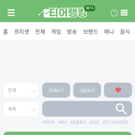
홈
프리셋
전체
게임
방송
브랜드
애니
음식
전체보기
내글보기
#
티어표
#
애니
#
로블록스
#
2025
#
리그오브레전드