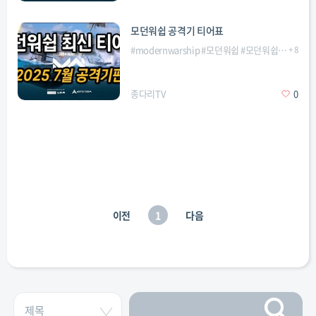
모던워쉽 공격기 티어표
#
modernwarship
#
모던워쉽
#
모던워쉽공격기티어표
+
8
종다리TV
0
이전
1
다음