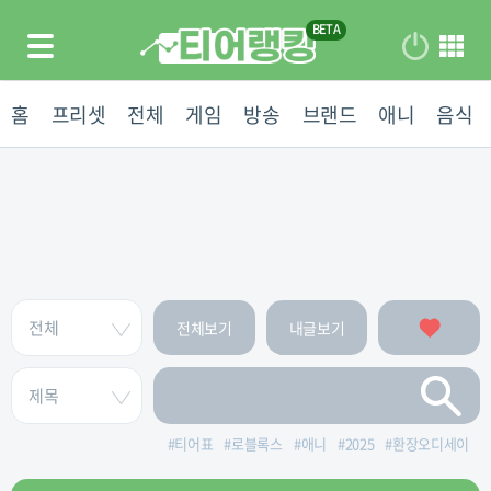
홈
프리셋
전체
게임
방송
브랜드
애니
음식
전체보기
내글보기
#
티어표
#
로블록스
#
애니
#
2025
#
환장오디세이