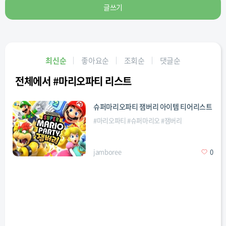
글쓰기
최신순
좋아요순
조회순
댓글순
전체에서 #마리오파티 리스트
슈퍼마리오파티 잼버리 아이템 티어리스트
#
마리오파티
#
슈퍼마리오
#
잼버리
jamboree
0