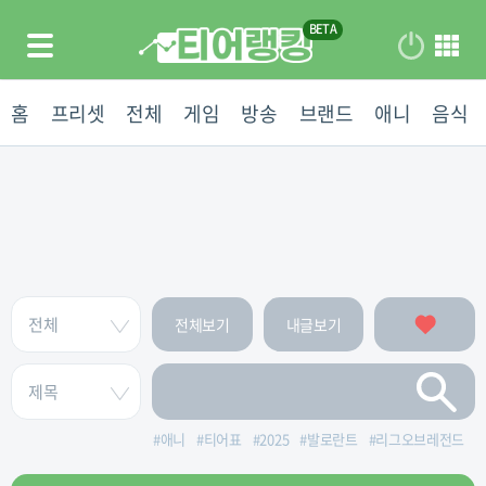
홈
프리셋
전체
게임
방송
브랜드
애니
음식
전체보기
내글보기
#
애니
#
티어표
#
2025
#
발로란트
#
리그오브레전드