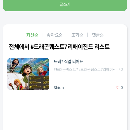
글쓰기
최신순
좋아요순
조회순
댓글순
전체에서 #드래곤퀘스트7리매이진드 리스트
드퀘7 직업 티어표
#
드래곤퀘스트7
#
드래곤퀘스트7리매이진드
+
#
3
드퀘
Shion
0