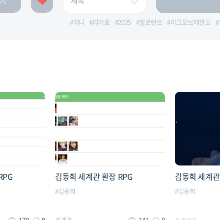
기
#
애니
#
티어표
#
2025
#
발로란트
#
리그오브레전드
#
RPG
김동희 세계관 환장 RPG
김동희 세계관 
#
김동희
#
김동희
170
0
세계관
141
0
ㅌㄲㄱㄷ