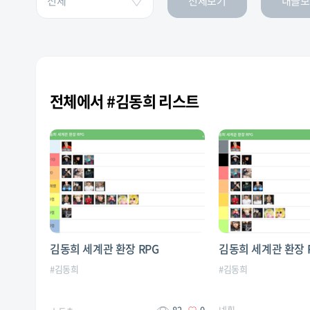
전체보기
내글보
전체에서 #김동희 리스트
김동희 세계관 환장 RPG
김동희 세계관 환장 
#
김동희
#
김동희
ㅅㅌㅊ
82
0
녜힁