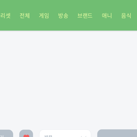
프리셋
전체
게임
방송
브랜드
애니
음식