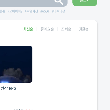
글쓰기
웹툰
#
오버워치2
#
주술회전
#
ASDF
#
아수라장
최신순
좋아요순
조회순
댓글순
환장 RPG
583
0